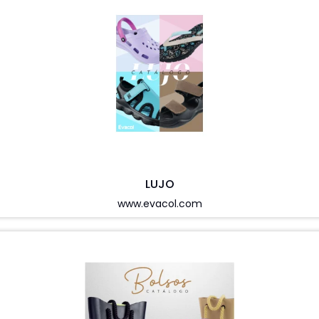
LUJO
www.evacol.com